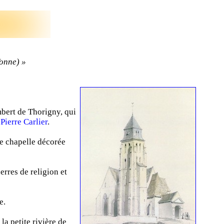
Yonne) »
mbert de Thorigny, qui
e
Pierre Carlier
.
ne chapelle décorée
erres de religion et
e.
la petite rivière de