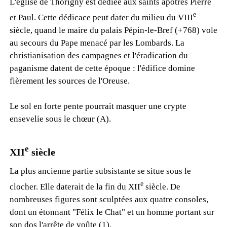
L'église de Thorigny est dédiée aux saints apôtres Pierre
e
et Paul. Cette dédicace peut dater du milieu du VIII
siècle, quand le maire du palais Pépin-le-Bref (+768) vole
au secours du Pape menacé par les Lombards. La
christianisation des campagnes et l'éradication du
paganisme datent de cette époque : l'édifice domine
fièrement les sources de l'Oreuse.
Le sol en forte pente pourrait masquer une crypte
ensevelie sous le chœur (A).
e
XII
siècle
La plus ancienne partie subsistante se situe sous le
e
clocher. Elle daterait de la fin du XII
siècle. De
nombreuses figures sont sculptées aux quatre consoles,
dont un étonnant "Félix le Chat" et un homme portant sur
son dos l'arrête de voûte (1).