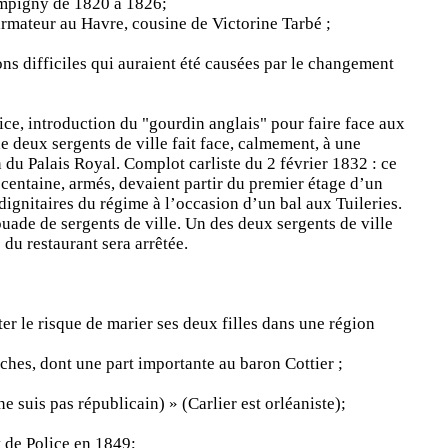
ampigny de 1820 à 1826;
armateur au Havre, cousine de Victorine Tarbé ;
s difficiles qui auraient été causées par le changement
ice, introduction du "gourdin anglais" pour faire face aux
e deux sergents de ville fait face, calmement, à une
 du Palais Royal. Complot carliste du 2 février 1832 : ce
centaine, armés, devaient partir du premier étage d’un
 dignitaires du régime à l’occasion d’un bal aux Tuileries.
ouade de sergents de ville. Un des deux sergents de ville
 du restaurant sera arrêtée.
ter le risque de marier ses deux filles dans une région
ches, dont une part importante au baron Cottier ;
e suis pas républicain) » (Carlier est orléaniste);
t de Police en 1849;