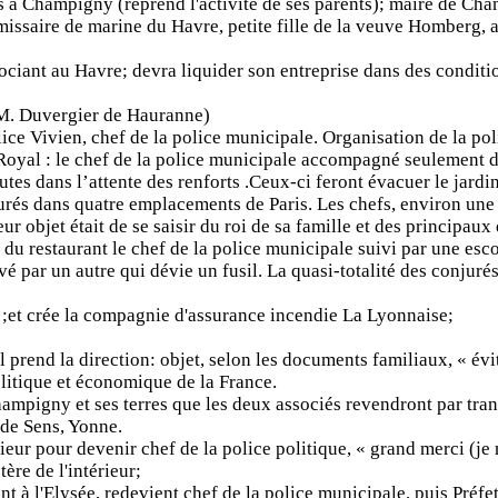
s à Champigny (reprend l'activité de ses parents); maire de Ch
issaire de marine du Havre, petite fille de la veuve Homberg, 
iant au Havre; devra liquider son entreprise dans des condition
 (M. Duvergier de Hauranne)
lice Vivien, chef de la police municipale. Organisation de la pol
 Royal : le chef de la police municipale accompagné seulement d
s dans l’attente des renforts .Ceux-ci feront évacuer le jardin
rés dans quatre emplacements de Paris. Les chefs, environ une 
ur objet était de se saisir du roi de sa famille et des principaux
e du restaurant le chef de la police municipale suivi par une esc
é par un autre qui dévie un fusil. La quasi-totalité des conjurés
» ;et crée la compagnie d'assurance incendie La Lyonnaise;
il prend la direction: objet, selon les documents familiaux, « évi
litique et économique de la France.
mpigny et ses terres que les deux associés revendront par tran
 de Sens, Yonne.
eur pour devenir chef de la police politique, « grand merci (je n
tère de l'intérieur;
t à l'Elysée, redevient chef de la police municipale, puis Préfe