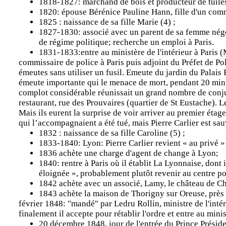
1818-1827: marchand de bois et producteur de tuile
1820: épouse Bérénice Pauline Hann, fille d'un comm
1825 : naissance de sa fille Marie (4) ;
1827-1830: associé avec un parent de sa femme négoc
de régime politique; recherche un emploi à Paris.
1831-1833:entre au ministère de l'intérieur à Paris
commissaire de police à Paris puis adjoint du Préfet de Po
émeutes sans utiliser un fusil. Emeute du jardin du Palais
émeute importante qui le menace de mort, pendant 20 minute
complot considérable réunissait un grand nombre de conju
restaurant, rue des Prouvaires (quartier de St Eustache). Le
Mais ils eurent la surprise de voir arriver au premier étag
qui l’accompagnaient a été tué, mais Pierre Carlier est sauv
1832 : naissance de sa fille Caroline (5) ;
1833-1840: Lyon: Pierre Carlier revient « au privé 
1836 achète une charge d'agent de change à Lyon;
1840: rentre à Paris où il établit La Lyonnaise, dont 
éloignée », probablement plutôt revenir au centre po
1842 achète avec un associé, Lamy, le château de Cha
1843 achète la maison de Thorigny sur Oreuse, près
février 1848: "mandé" par Ledru Rollin, ministre de l'intéri
finalement il accepte pour rétablir l'ordre et entre au minis
20 décembre 1848, jour de l'entrée du Prince Présiden