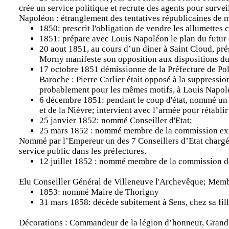
crée un service politique et recrute des agents pour survei
Napoléon : étranglement des tentatives républicaines de mis
1850: prescrit l'obligation de vendre les allumettes
1851: prépare avec Louis Napoléon le plan du futur 
20 aout 1851, au cours d’un diner à Saint Cloud, pr
Morny manifeste son opposition aux dispositions du 
17 octobre 1851 démissionne de la Préfecture de Po
Baroche : Pierre Carlier était opposé à la suppression
probablement pour les mêmes motifs, à Louis Napoléo
6 décembre 1851: pendant le coup d'état, nommé un de
et de la Nièvre; intervient avec l’armée pour rétablir
25 janvier 1852: nommé Conseiller d'Etat;
25 mars 1852 : nommé membre de la commission extra
Nommé par l’Empereur un des 7 Conseillers d’Etat chargés d
service public dans les préfectures.
12 juillet 1852 : nommé membre de la commission de
Elu Conseiller Général de Villeneuve l'Archevêque; Memb
1853: nommé Maire de Thorigny
31 mars 1858: décède subitement à Sens, chez sa fill
Décorations : Commandeur de la légion d’honneur, Grand 