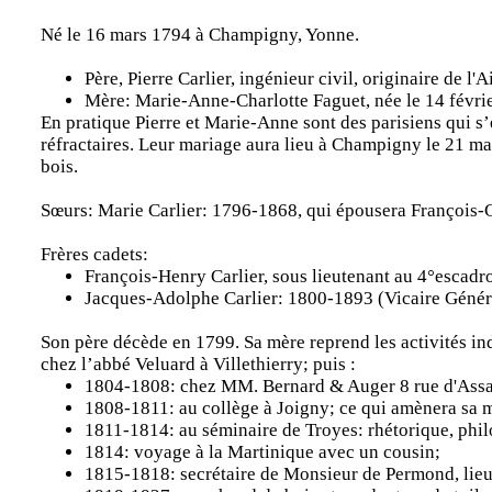
Né le 16 mars 1794 à Champigny, Yonne.
Père, Pierre Carlier, ingénieur civil, originaire de l
Mère: Marie-Anne-Charlotte Faguet, née le 14 févri
En pratique Pierre et Marie-Anne sont des parisiens qui s’
réfractaires. Leur mariage aura lieu à Champigny le 21 mai
bois.
Sœurs: Marie Carlier: 1796-1868, qui épousera François-C
Frères cadets:
François-Henry Carlier, sous lieutenant au 4°escadro
Jacques-Adolphe Carlier: 1800-1893 (Vicaire Généra
Son père décède en 1799. Sa mère reprend les activités indu
chez l’abbé Veluard à Villethierry; puis :
1804-1808: chez MM. Bernard & Auger 8 rue d'Assas
1808-1811: au collège à Joigny; ce qui amènera sa mè
1811-1814: au séminaire de Troyes: rhétorique, phil
1814: voyage à la Martinique avec un cousin;
1815-1818: secrétaire de Monsieur de Permond, lieut