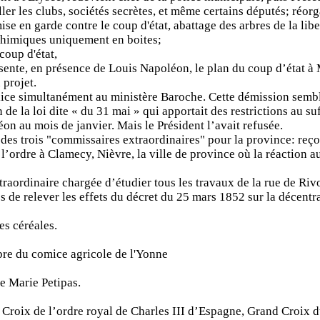
ller les clubs, sociétés secrètes, et même certains députés; réorg
e en garde contre le coup d'état, abattage des arbres de la libe
 chimiques uniquement en boites;
coup d'état,
ésente, en présence de Louis Napoléon, le plan du coup d’état à
projet.
lice simultanément au ministère Baroche. Cette démission semb
 de la loi dite « du 31 mai » qui apportait des restrictions au su
n au mois de janvier. Mais le Président l’avait refusée.
s trois "commissaires extraordinaires" pour la province: reçoit
 l’ordre à Clamecy, Nièvre, la ville de province où la réaction au
ordinaire chargée d’étudier tous les travaux de la rue de Rivo
e relever les effets du décret du 25 mars 1852 sur la décentral
s céréales.
re du comice agricole de l'Yonne
e Marie Petipas.
Croix de l’ordre royal de Charles III d’Espagne, Grand Croix