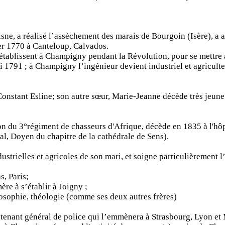
'Aisne, a réalisé l’assèchement des marais de Bourgoin (Isère), a a
er 1770 à Canteloup, Calvados.
établissent à Champigny pendant la Révolution, pour se mettre à
 1791 ; à Champigny l’ingénieur devient industriel et agriculteur
onstant Esline; son autre sœur, Marie-Jeanne décède très jeune
n du 3°régiment de chasseurs d'Afrique, décède en 1835 à l'hôpi
l, Doyen du chapitre de la cathédrale de Sens).
strielles et agricoles de son mari, et soigne particulièrement l’
, Paris;
re à s’établir à Joigny ;
osophie, théologie (comme ses deux autres frères)
enant général de police qui l’emmènera à Strasbourg, Lyon et 