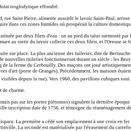
bitat troglodytique effondré.
rue Saint Pierre, alimente aussitôt le lavoir Saint-Paul, arrose l
ruire dans ces zones humides où prospérait la culture domestiq
nstituée par deux filets d'eau : un au pied du talus surmonté par le
a mare au sortir du lavoir collecte ces deux filets, et l'Oreuse se
roduite sur place. La plus ancienne des tuileries, dite de Bertauch
et de nouvelles tuileries fonctionneront durant un siècle : les B
e la ferme du Cerbouilly. Des maçons ont joué artistiquement s
vres d'art (porte de Granges). Précédemment, les maisons étaien
 visibles depuis la rue). Vers 1960, des pavillons cubiques son
et de charme.
mais pas sur les portes piétonnes) signalent la dernière époque de
ieille inscription date de 1756, et témoigne du réaménagement de
isparu. La première a cédé son emplacement à une croix en fer
rtinville. La seconde est matérialisée par l'évasement du carrefo