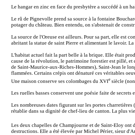
Le hangar en zinc en face du presbytère a succédé à un ha
Le rû de Pignevolle prend sa source à la fontaine Bouchard, 
potager du château. Bien entendu, on s'abstenait de const
La source de l'Oreuse est ailleurs. Pour sa part, elle est co
abritant la statue de saint Pierre et alimentant le lavoir. L
L'habitat actuel fait la part belle à la brique. Elle était p
cause de la révolution, le patrimoine forestier est pillé, 
de Saint-Maurice-aux-Riches-Hommes), Saint-Jean le long d
flammées. Certains crépis ont dénaturé ces véritables oeu
e
Une maison conserve ses colombages du XVI
siècle (non
Les ruelles basses conservent une poésie faite de secrets 
Les nombreuses dates figurant sur les portes charretières (
rétablie dans sa dignité de chef-lieu de canton. La plus v
Les deux chapelles de Champjourne et de Saint-Eloy ont d
destructions. Elle a été élevée par Michel Périer, sieur d'A