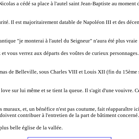
t Nicolas a cédé sa place à l'autel saint Jean-Baptiste au moment d
curité. Il est majoritairement datable de Napoléon III et des déce
cantique "je monterai à l'autel du Seigneur" n'aura été plus vraie 
ez et vous verrez aux départs des voûtes de curieux personnages.
as de Belleville, sous Charles VIII et Louis XII (fin du 15ème 
ove sur lui même et se tient la queue. Il s'agit d'une vouivre. 
muraux, et, un bénéfice n'est pas coutume, fait réapparaître ici
doivent contribuer à l'entretien de la part de bâtiment concerné.
plus belle église de la vallée.