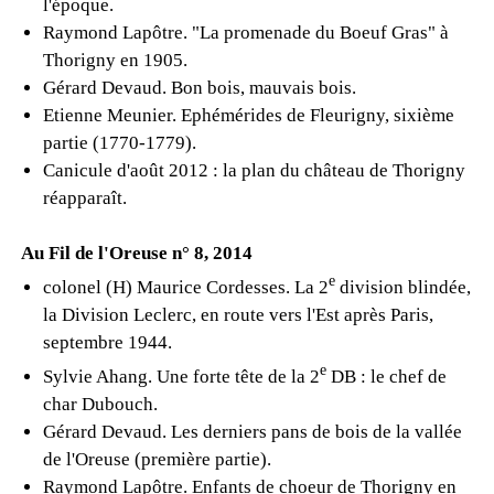
l'époque.
Raymond Lapôtre. "La promenade du Boeuf Gras" à
Thorigny en 1905.
Gérard Devaud. Bon bois, mauvais bois.
Etienne Meunier. Ephémérides de Fleurigny, sixième
partie (1770-1779).
Canicule d'août 2012 : la plan du château de Thorigny
réapparaît.
Au Fil de l'Oreuse n° 8, 2014
e
colonel (H) Maurice Cordesses. La 2
division blindée,
la Division Leclerc, en route vers l'Est après Paris,
septembre 1944.
e
Sylvie Ahang. Une forte tête de la 2
DB : le chef de
char Dubouch.
Gérard Devaud. Les derniers pans de bois de la vallée
de l'Oreuse (première partie).
Raymond Lapôtre. Enfants de choeur de Thorigny en